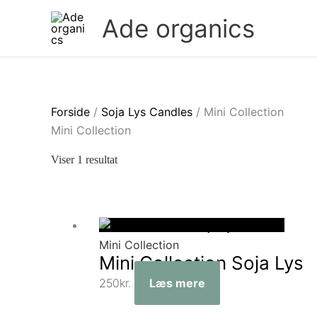
Gå
Ade organics
til
indholdet
Forside
/
Soja Lys Candles
/ Mini Collection
Mini Collection
Viser 1 resultat
Udsolgt
Mini Collection
Mini Collection Soja Lys
250
kr.
Læs mere