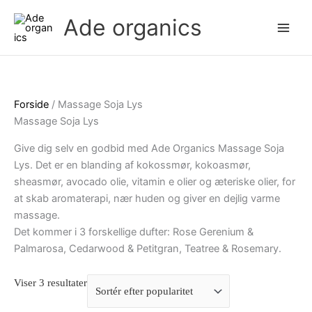
Gå
Ade organics
til
indholdet
Forside
/ Massage Soja Lys
Sorteret
Massage Soja Lys
efter
popularitet
Give dig selv en godbid med Ade Organics Massage Soja
Lys. Det er en blanding af kokossmør, kokoasmør,
sheasmør, avocado olie, vitamin e olier og æteriske olier, for
at skab aromaterapi, nær huden og giver en dejlig varme
massage.
Det kommer i 3 forskellige dufter: Rose Gerenium &
Palmarosa, Cedarwood & Petitgran, Teatree & Rosemary.
Viser 3 resultater