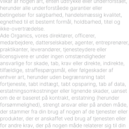
vilkår af nogen art, enten udtrykke eller underforstået,
herunder alle underforståede garantier eller
betingelser for salgbarhed, handelsmæssig kvalitet,
egnethed til et bestemt formål, holdbarhed, titel og
ikke-overtrædelse.
Ade Organics, vores direktører, officerer,
medarbejdere, datterselskaber, agenter, entreprenører,
praktikanter, leverandører, tjenesteydere eller
licensgivere er under ingen omstændigheder
ansvarlige for skade, tab, krav eller direkte, indirekte,
tilfældige, straffespørgsmål, eller følgeskader af
enhver art, herunder uden begrænsning tabt
fortjeneste, tabt indtægt, tabt opsparing, tab af data,
erstatningsomkostninger eller lignende skader, uanset
om de er baseret på kontrakt, erstatning (herunder
forsømmelighed), strengt ansvar eller på anden måde,
der stammer fra din brug af nogen af de tjenester eller
produkter, der er anskaffet ved brug af tjenesten eller
for andre krav, der på nogen måde relaterer sig til din