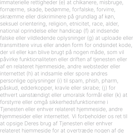
immaterielle rettigheder (e) at chikanere, misbruge,
fornærme, skade, bedømme, forfalske, forvirre,
skræmme eller diskriminere på grundlag af køn,
seksuel orientering, religion, etnicitet, race, alder,
national oprindelse eller handicap (f) at indsende
falske eller vildledende oplysninger (g) at uploade eller
transmittere virus eller anden form for ondsindet kode,
der vil eller kan blive brugt på nogen måde, som vil
påvirke funktionaliteten eller driften af ​​tjenesten eller
af en relateret hjemmeside, andre websteder eller
internettet (h) at indsamle eller spore andres
personlige oplysninger (i) til spam, phish, pharm,
påskud, edderkopper, kravle eller skrabe; (j) for
ethvert uanstændigt eller umoralsk formål eller (k) at
forstyrre eller omgå sikkerhedsfunktionerne i
Tjenesten eller enhver relateret hjemmeside, andre
hjemmesider eller internettet. Vi forbeholder os ret til
at opsige Deres brug af Tjenesten eller enhver
relateret hjemmeside for at overtræde nogen af de