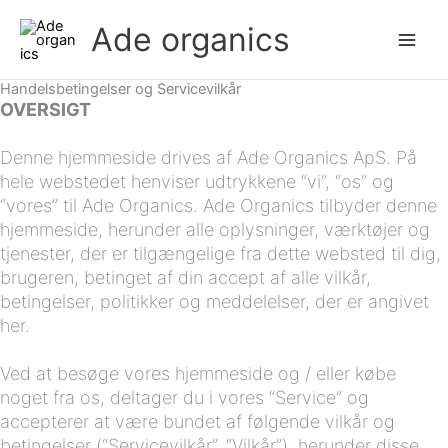
Gå
Ade organics
til
indholdet
Handelsbetingelser og Servicevilkår
OVERSIGT
Denne hjemmeside drives af Ade Organics ApS. På
hele webstedet henviser udtrykkene “vi”, “os” og
“vores” til Ade Organics. Ade Organics tilbyder denne
hjemmeside, herunder alle oplysninger, værktøjer og
tjenester, der er tilgængelige fra dette websted til dig,
brugeren, betinget af din accept af alle vilkår,
betingelser, politikker og meddelelser, der er angivet
her.
Ved at besøge vores hjemmeside og / eller købe
noget fra os, deltager du i vores “Service” og
accepterer at være bundet af følgende vilkår og
betingelser (“Servicevilkår”, “Vilkår”), herunder disse