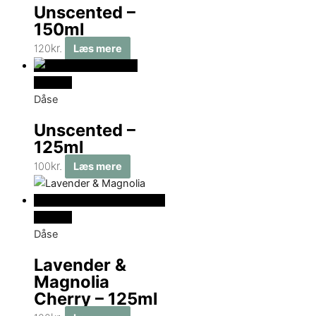
Unscented –
150ml
kr.
120
Læs mere
Udsolgt
Dåse
Unscented –
125ml
kr.
100
Læs mere
Udsolgt
Dåse
Lavender &
Magnolia
Cherry – 125ml